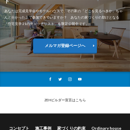
ト
あなたは完成見学会やモデルハウスで、その家の「どこを見るべきか」ちゃ
んと分かった上で参加できていますか？ あなたの家づくりの助けとなる
「住宅見学 21のチェックリスト」を限定公開中です。
メルマガ登録ページへ
ZEHビルダー宣言はこちら
コンセプト
施工事例
家づくりの約束
Ordinary house